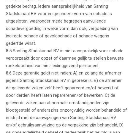
gedekte bedrag. Iedere aansprakelijkheid van Santing
Stadskanaal BV voor enige andere vorm van schade is
uitgesloten, waaronder mede begrepen aanvullende
schadevergoeding in welke vorm dan ook, vergoeding van
indirecte schade of gevolgschade of schade wegens
gederfde winst.
8.5 Santing Stadskanaal BV is niet aansprakelijk voor schade
veroorzaakt door opzet of daarmee gelijk te stellen bewuste
roekeloosheid van niet-leidinggevend personeel.
8.6 Deze garantie geldt niet indien: A) en zolang de afnemer
jegens Santing Stadskanaal BV in gebreke is; B) de afnemer
de geleverde zaken zelf heeft gepareerd en/of bewerkt of
door derden heeft laten reparerenen/of bewerken. C) de
geleverde zaken aan abnormale omstandigheden zijn
blootgesteld of anderszins onzorgvuldig worden behandeld of
in strijd met de aanwijzingen van Santing Stadskanaal BV
en/of gebruiksaanwijzing op de verpakking zijn behandeld; D)
de ondeugdelijkheid geheel of gedeeltelijk het gevolg is van