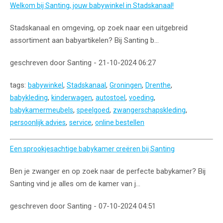
Welkom bij Santing, jouw babywinkel in Stadskanaal!
Stadskanaal en omgeving, op zoek naar een uitgebreid
assortiment aan babyartikelen? Bij Santing b...
geschreven door Santing - 21-10-2024 06:27
tags:
,
,
,
,
babywinkel
Stadskanaal
Groningen
Drenthe
,
,
,
,
babykleding
kinderwagen
autostoel
voeding
,
,
,
babykamermeubels
speelgoed
zwangerschapskleding
,
,
persoonlijk advies
service
online bestellen
Een sprookjesachtige babykamer creëren bij Santing
Ben je zwanger en op zoek naar de perfecte babykamer? Bij
Santing vind je alles om de kamer van j...
geschreven door Santing - 07-10-2024 04:51