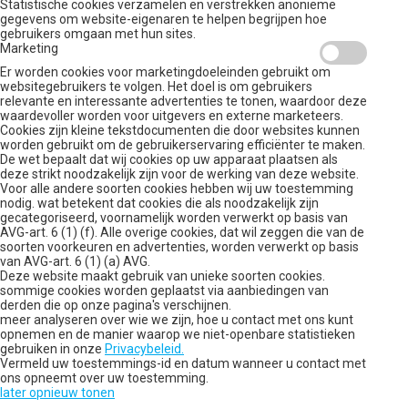
Statistische cookies verzamelen en verstrekken anonieme
gegevens om website-eigenaren te helpen begrijpen hoe
gebruikers omgaan met hun sites.
Marketing
Er worden cookies voor marketingdoeleinden gebruikt om
websitegebruikers te volgen. Het doel is om gebruikers
relevante en interessante advertenties te tonen, waardoor deze
waardevoller worden voor uitgevers en externe marketeers.
Cookies zijn kleine tekstdocumenten die door websites kunnen
worden gebruikt om de gebruikerservaring efficiënter te maken.
De wet bepaalt dat wij cookies op uw apparaat plaatsen als
deze strikt noodzakelijk zijn voor de werking van deze website.
Voor alle andere soorten cookies hebben wij uw toestemming
nodig. wat betekent dat cookies die als noodzakelijk zijn
gecategoriseerd, voornamelijk worden verwerkt op basis van
AVG-art. 6 (1) (f). Alle overige cookies, dat wil zeggen die van de
soorten voorkeuren en advertenties, worden verwerkt op basis
van AVG-art. 6 (1) (a) AVG.
Deze website maakt gebruik van unieke soorten cookies.
sommige cookies worden geplaatst via aanbiedingen van
derden die op onze pagina's verschijnen.
meer analyseren over wie we zijn, hoe u contact met ons kunt
opnemen en de manier waarop we niet-openbare statistieken
gebruiken in onze
Privacybeleid.
Vermeld uw toestemmings-id en datum wanneer u contact met
ons opneemt over uw toestemming.
later opnieuw tonen