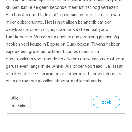
Zo kan het veilig spelen in de box, want als je kindje begint te
kruipen kan je ze geen seconde meer uit het oog verliezen.
Een babybox met lade is dé oplossing voor het creëren van
meer opbergruimte. Het is niet alleen belangrijk dat een
babybox mooi en veilig is, maar ook dat een babybox
functioneel is. Van een box heb je dus jarenlang plezier. Wij
hebben veel keuze in Bopita en Quax boxen. Tevens hebben
wij ook een groot assortiment aan boxkleden en
opbergzakken voor aan de box. Neem gauw een kijkje of kom
gerust even langs in de winkel. Als onder voorraad "Ja" staat
betekent dat deze box in onze showroom te bewonderen is
en in de meeste gevallen uit voorraad leverbaar is.
Alle
zoek
artikelen