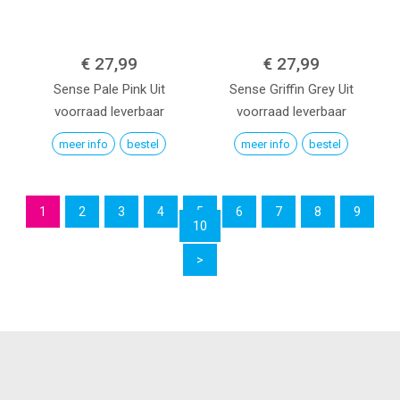
€ 27,99
€ 27,99
Sense
Pale Pink
Uit
Sense
Griffin Grey
Uit
voorraad leverbaar
voorraad leverbaar
meer info
bestel
meer info
bestel
1
2
3
4
5
6
7
8
9
10
>