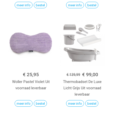
meer info
bestel
meer info
bestel
€ 25,95
€ 99,00
€ 139,99
Woller
Pastel Violet
Uit
Thermobadset De Luxe
voorraad leverbaar
Licht Grijs
Uit voorraad
leverbaar
meer info
bestel
meer info
bestel