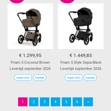
€ 1.299,95
€ 1.449,85
Priam 5
Coconut Brown
Priam 5 Style
Sepia Black
Levertijd september 2026
Levertijd september 2026
meer info
bestel
meer info
bestel
1
2
3
4
5
6
>