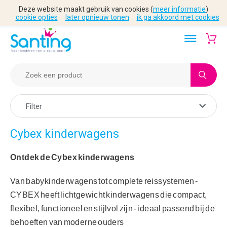
Deze website maakt gebruik van cookies (
meer informatie
)
cookie opties
later opnieuw tonen
ik ga akkoord met cookies
Filter
Cybex kinderwagens
Ontdek de Cybex kinderwagens
Van babykinderwagens tot complete reissystemen -
CYBEX heeft lichtgewicht kinderwagens die compact,
flexibel, functioneel en stijlvol zijn - ideaal passend bij de
behoeften van moderne ouders