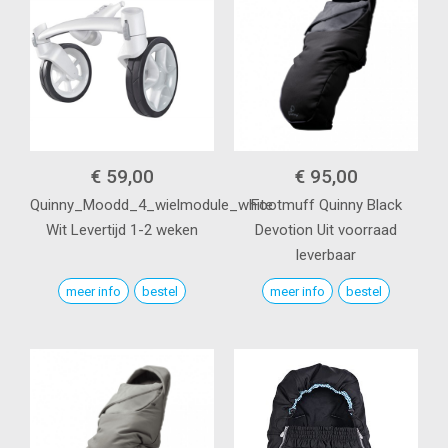
€ 59,00
€ 95,00
Quinny_Moodd_4_wielmodule_white
Footmuff Quinny
Black
Wit
Levertijd 1-2 weken
Devotion
Uit voorraad
leverbaar
meer info
bestel
meer info
bestel