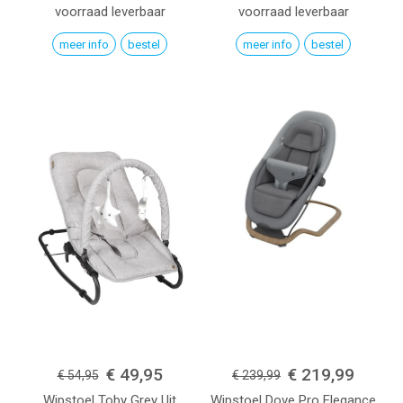
voorraad leverbaar
voorraad leverbaar
meer info
bestel
meer info
bestel
€ 49,95
€ 219,99
€ 54,95
€ 239,99
Wipstoel Toby
Grey
Uit
Wipstoel Dove Pro
Elegance