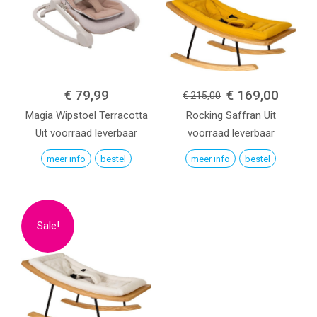
€ 79,99
€ 169,00
€ 215,00
Magia Wipstoel
Terracotta
Rocking
Saffran
Uit
Uit voorraad leverbaar
voorraad leverbaar
meer info
bestel
meer info
bestel