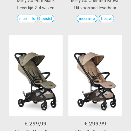
Miley Go
Pure Black
Miley Go
Chestnut Brown
Levertijd 2-4 weken
Uit voorraad leverbaar
meer info
bestel
meer info
bestel
€ 299,99
€ 299,99