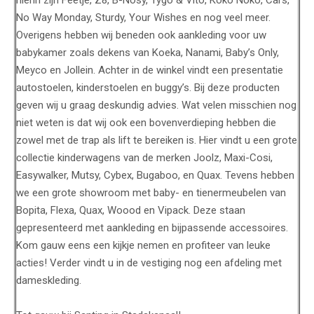
hierin zijn Feetje, Z8, B-Nosy, Tygo & Vito, Koko Noko, Cars,
No Way Monday, Sturdy, Your Wishes en nog veel meer.
Overigens hebben wij beneden ook aankleding voor uw
babykamer zoals dekens van Koeka, Nanami, Baby’s Only,
Meyco en Jollein. Achter in de winkel vindt een presentatie
autostoelen, kinderstoelen en buggy’s. Bij deze producten
geven wij u graag deskundig advies. Wat velen misschien nog
niet weten is dat wij ook een bovenverdieping hebben die
zowel met de trap als lift te bereiken is. Hier vindt u een grote
collectie kinderwagens van de merken Joolz, Maxi-Cosi,
Easywalker, Mutsy, Cybex, Bugaboo, en Quax. Tevens hebben
we een grote showroom met baby- en tienermeubelen van
Bopita, Flexa, Quax, Woood en Vipack. Deze staan
gepresenteerd met aankleding en bijpassende accessoires.
Kom gauw eens een kijkje nemen en profiteer van leuke
acties! Verder vindt u in de vestiging nog een afdeling met
dameskleding.