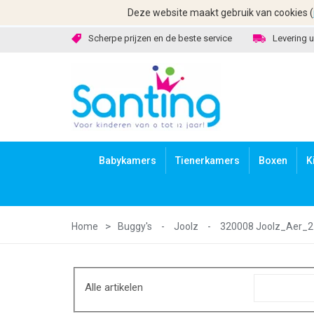
Deze website maakt gebruik van cookies (
Scherpe prijzen en de beste service
Levering u
Babykamers
Tienerkamers
Boxen
K
Home
Buggy's
-
Joolz
-
320008 Joolz_Aer_
Alle artikelen