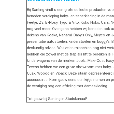
Bij Santing vindt u een grote collectie producten vo
beneden verdieping baby- en tienerkleding in de mat
Feetje, Z8, B-Nosy, Tygo & Vito, Koko Noko, Cars, 
nog veel meer. Overigens hebben wij beneden ook a
dekens van Koeka, Nanami, Baby’s Only, Meyco en Jol
presentatie autostoelen, kinderstoelen en buggy’s. B
deskundig advies. Wat velen misschien nog niet wete
hebben die zowel met de trap als lift te bereiken is. 
kinderwagens van de merken Joolz, Maxi-Cosi, Easy
Tevens hebben we een grote showroom met baby- en
Quax, Woood en Vipack. Deze staan gepresenteerd 
accessoires. Kom gauw eens een kijkje nemen en prof
de vestiging nog een afdeling met dameskleding.
Tot gauw bij Santing in Stadskanaal!