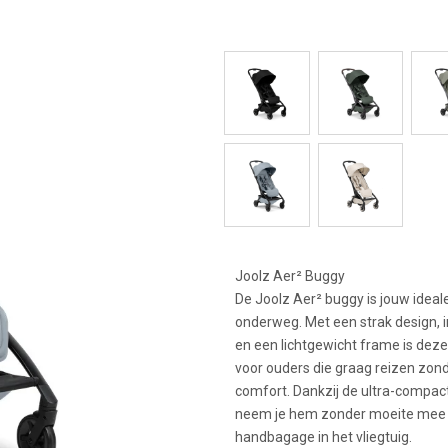
Joolz Aer² Buggy
De Joolz Aer² buggy is jouw idea
onderweg. Met een strak design, i
en een lichtgewicht frame is dez
voor ouders die graag reizen zond
comfort. Dankzij de ultra-compa
neem je hem zonder moeite mee ?
handbagage in het vliegtuig.