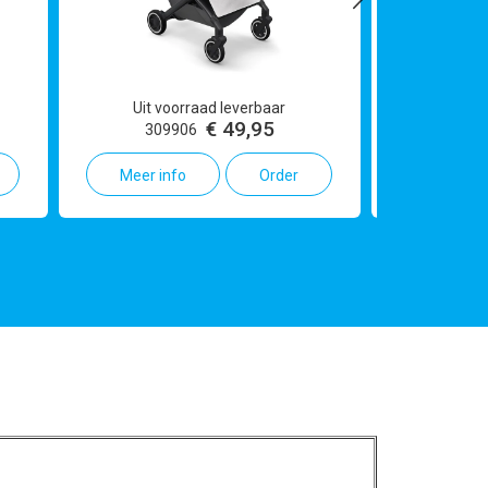
Uit voorraad leverbaar
Leve
€ 49,95
309906
309
Meer info
Order
Meer in