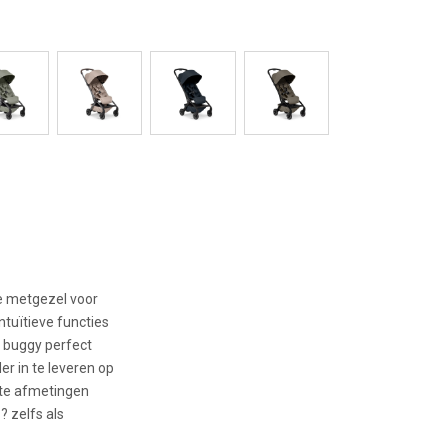
le metgezel voor
ntuïtieve functies
e buggy perfect
er in te leveren op
cte afmetingen
 zelfs als