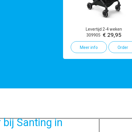
Uit voorraad leverbaar
Levertijd 2-4 weken
€ 49,95
€ 29,95
309906
309905
er info
Order
Meer info
Order
bij Santing in