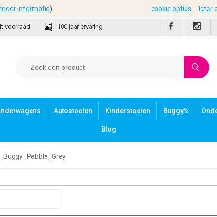
meer informatie
)
cookie opties
later
it voorraad
100 jaar ervaring
inderwagens
Autostoelen
Kinderstoelen
Buggy's
Ond
Blog
2_Buggy_Pebble_Grey