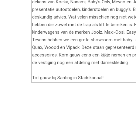
dekens van Koeka, Nanami, Baby’s Only, Meyco en Jol
presentatie autostoelen, kinderstoelen en buggy’s. B
deskundig advies. Wat velen misschien nog niet wete
hebben die zowel met de trap als lift te bereiken is. 
kinderwagens van de merken Joolz, Maxi-Cosi, Easy
Tevens hebben we een grote showroom met baby- en
Quax, Woood en Vipack. Deze staan gepresenteerd 
accessoires. Kom gauw eens een kijkje nemen en prof
de vestiging nog een afdeling met dameskleding.
Tot gauw bij Santing in Stadskanaal!