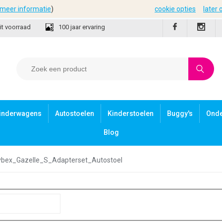
meer informatie
)
cookie opties
later
it voorraad
100 jaar ervaring
inderwagens
Autostoelen
Kinderstoelen
Buggy's
Ond
Blog
bex_Gazelle_S_Adapterset_Autostoel