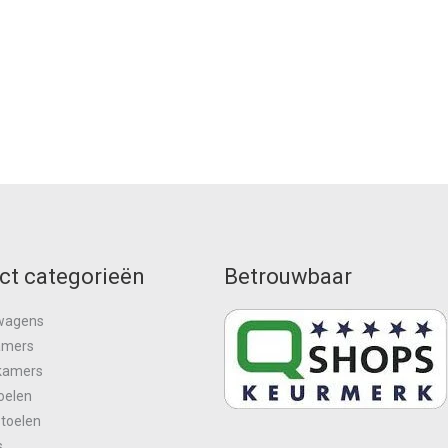
ct categorieën
Betrouwbaar
wagens
amers
kamers
oelen
stoelen
s