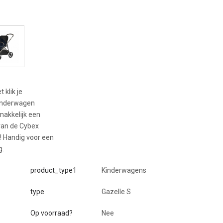
 klik je
kinderwagen
makkelijk een
van de Cybex
o! Handig voor een
g.
product_type1
Kinderwagens
type
Gazelle S
Op voorraad?
Nee