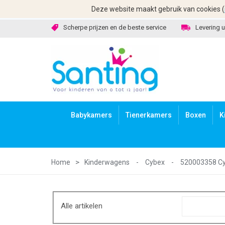
Deze website maakt gebruik van cookies (
Scherpe prijzen en de beste service
Levering u
Babykamers
Tienerkamers
Boxen
K
Home
Kinderwagens
-
Cybex
-
520003358 Cy
Alle artikelen