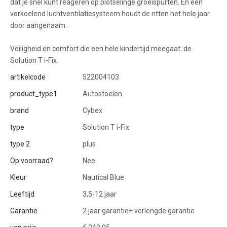
dat je snel kunt reageren op plotselinge groeispurten. En een
verkoelend luchtventilatiesysteem houdt de ritten het hele jaar
door aangenaam.
Veiligheid en comfort die een hele kindertijd meegaat: de
Solution T i-Fix.
artikelcode
522004103
product_type1
Autostoelen
brand
Cybex
type
Solution T i-Fix
type 2
plus
Op voorraad?
Nee
Kleur
Nautical Blue
Leeftijd
3,5-12 jaar
Garantie
2 jaar garantie+ verlengde garantie