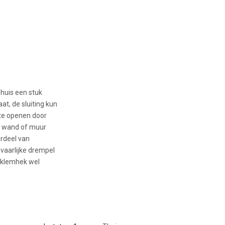
 huis een stuk
aat, de sluiting kun
 te openen door
de wand of muur
rdeel van
vaarlijke drempel
/klemhek wel