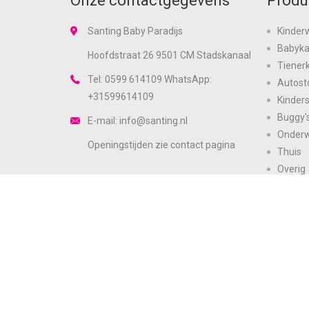
Onze contactgegevens
Produ
Santing Baby Paradijs
Kinder
Babyk
Hoofdstraat 26 9501 CM Stadskanaal
Tiener
Tel: 0599 614109 WhatsApp:
Autost
+31599614109
Kinder
Buggy'
E-mail: info@santing.nl
Onder
Openingstijden zie
contact
pagina
Thuis
Overig
Zie ook onze andere sites
Merke
Sale
https://www.santingmode.nl
https://www.santingbodyfashion.nl
×
Cookies toestaan Opties
Toestemming
Details
Op deze website worden cookies gebruikt