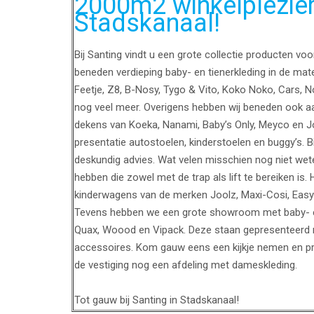
2000m2 winkelplezier 
Stadskanaal!
Bij Santing vindt u een grote collectie producten vo
beneden verdieping baby- en tienerkleding in de mat
Feetje, Z8, B-Nosy, Tygo & Vito, Koko Noko, Cars, 
nog veel meer. Overigens hebben wij beneden ook a
dekens van Koeka, Nanami, Baby’s Only, Meyco en Jol
presentatie autostoelen, kinderstoelen en buggy’s. B
deskundig advies. Wat velen misschien nog niet wete
hebben die zowel met de trap als lift te bereiken is. 
kinderwagens van de merken Joolz, Maxi-Cosi, Easy
Tevens hebben we een grote showroom met baby- en
Quax, Woood en Vipack. Deze staan gepresenteerd 
accessoires. Kom gauw eens een kijkje nemen en prof
de vestiging nog een afdeling met dameskleding.
Tot gauw bij Santing in Stadskanaal!