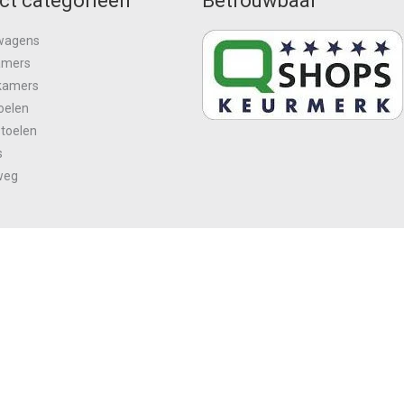
ct categorieën
Betrouwbaar
wagens
amers
kamers
oelen
stoelen
s
weg
n
Over