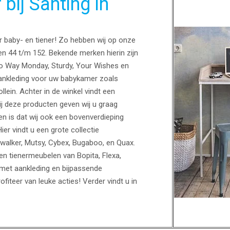
bij Santing in
or baby- en tiener! Zo hebben wij op onze
en 44 t/m 152. Bekende merken hierin zijn
No Way Monday, Sturdy, Your Wishes en
ankleding voor uw babykamer zoals
lein. Achter in de winkel vindt een
ij deze producten geven wij u graag
n is dat wij ook een bovenverdieping
Hier vindt u een grote collectie
walker, Mutsy, Cybex, Bugaboo, en Quax.
 tienermeubelen van Bopita, Flexa,
met aankleding en bijpassende
iteer van leuke acties! Verder vindt u in