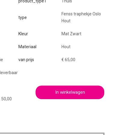
product_type1
Thuis
Fenss traphekje Oslo
type
Hout
Kleur
Mat Zwart
Materiaal
Hout
ie
van prijs
€ 65,00
 leverbaar
In winkelwagen
€ 50,00