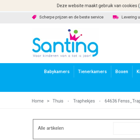
Deze website maakt gebruik van cookies (
Scherpe prijzen en de beste service
Levering u
Babykamers
Tienerkamers
Boxen
K
Home
Thuis
-
Traphekjes
-
64636 Fenss_Tra
Alle artikelen