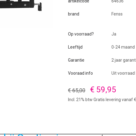
artikelcode
64636
brand
Fenss
Op voorraad?
Ja
Leeftijd
0-24 maand
Garantie
2 jaar garant
Vooraad info
Uit voorraad
€ 59,95
€ 65,00
Incl. 21% btw Gratis levering vanaf 