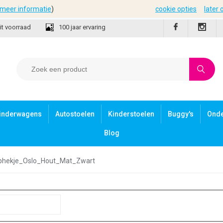
meer informatie
)
cookie opties
later
it voorraad
100 jaar ervaring
inderwagens
Autostoelen
Kinderstoelen
Buggy's
Ond
Blog
phekje_Oslo_Hout_Mat_Zwart