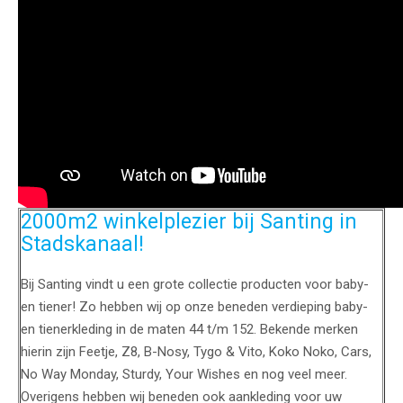
2000m2 winkelplezier bij Santing in
Stadskanaal!
Bij Santing vindt u een grote collectie producten voor baby-
en tiener! Zo hebben wij op onze beneden verdieping baby-
en tienerkleding in de maten 44 t/m 152. Bekende merken
hierin zijn Feetje, Z8, B-Nosy, Tygo & Vito, Koko Noko, Cars,
No Way Monday, Sturdy, Your Wishes en nog veel meer.
Overigens hebben wij beneden ook aankleding voor uw