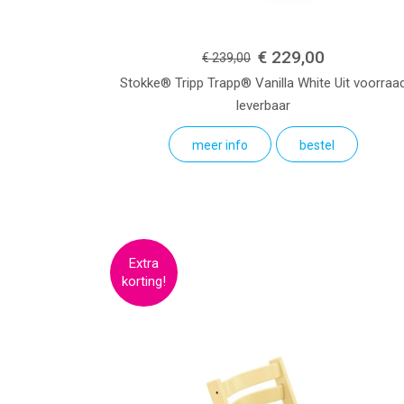
€ 229,00
€ 239,00
Stokke® Tripp Trapp®
Vanilla White
Uit voorraa
leverbaar
meer info
bestel