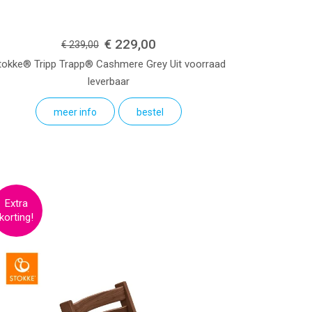
€ 229,00
€ 239,00
tokke® Tripp Trapp®
Cashmere Grey
Uit voorraad
leverbaar
meer info
bestel