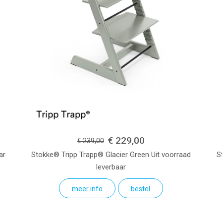
€ 229,00
€ 239,00
ar
Stokke® Tripp Trapp®
Glacier Green
Uit voorraad
S
leverbaar
meer info
bestel