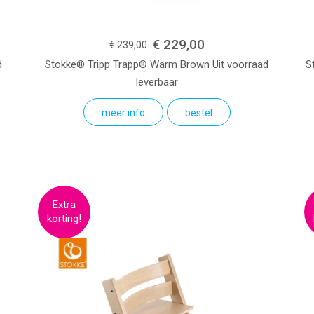
€ 229,00
€ 239,00
d
Stokke® Tripp Trapp®
Warm Brown
Uit voorraad
S
leverbaar
meer info
bestel