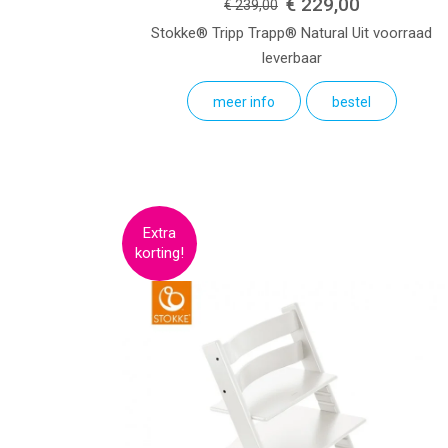
€ 229,00
€ 239,00
Stokke® Tripp Trapp®
Natural
Uit voorraad
leverbaar
meer info
bestel