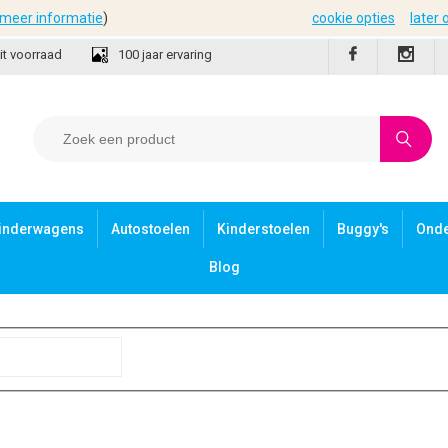
meer informatie
)
cookie opties
later
it voorraad
100 jaar ervaring
inderwagens
Autostoelen
Kinderstoelen
Buggy's
Ond
Blog