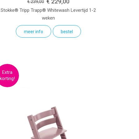
€ 229,00
€ 239,00
Stokke® Tripp Trapp®
Whitewash
Levertijd 1-2
weken
meer info
bestel