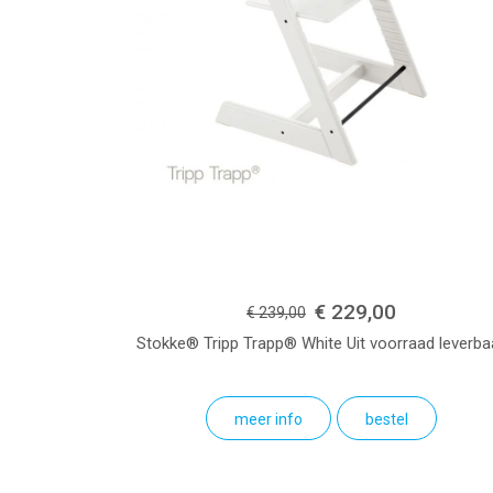
€ 229,00
€ 239,00
Stokke® Tripp Trapp®
White
Uit voorraad leverba
meer info
bestel