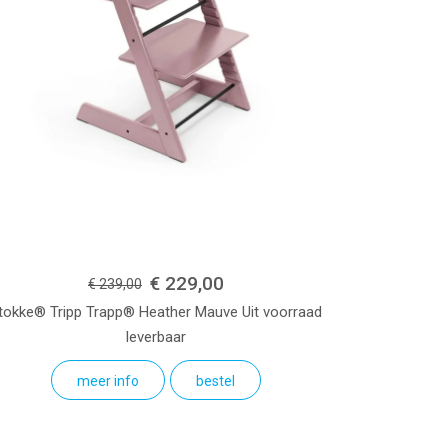
€ 229,00
€ 239,00
tokke® Tripp Trapp®
Heather Mauve
Uit voorraad
leverbaar
meer info
bestel