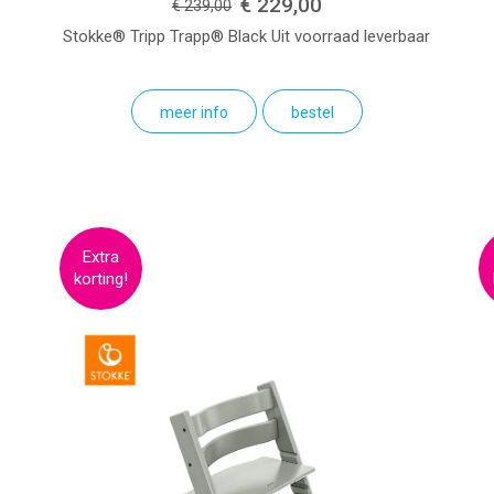
€ 229,00
€ 239,00
Stokke® Tripp Trapp®
Black
Uit voorraad leverbaar
meer info
bestel