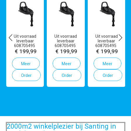
Uit voorraad
Uit voorraad
Uit voorraad
leverbaar
leverbaar
leverbaar
608705495
608705495
608705495
€ 199,99
€ 199,99
€ 199,99
Meer
Meer
Meer
Order
info
Order
info
Order
info
2000m2 winkelplezier bij Santing in