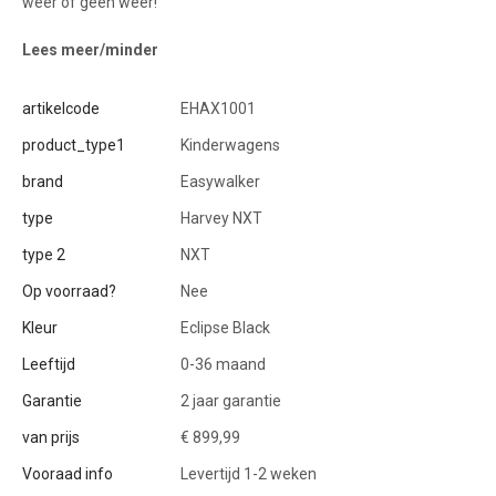
weer of geen weer!
Lees meer/minder
artikelcode
EHAX1001
product_type1
Kinderwagens
brand
Easywalker
type
Harvey NXT
type 2
NXT
Op voorraad?
Nee
Kleur
Eclipse Black
Leeftijd
0-36 maand
Garantie
2 jaar garantie
van prijs
€ 899,99
Vooraad info
Levertijd 1-2 weken