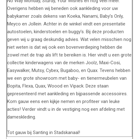
No Way Monday, Sturdy, Your Wishes en nog veel meer.
Overigens hebben wij beneden ook aankleding voor uw
babykamer zoals dekens van Koeka, Nanami, Baby’s Only,
Meyco en Jollein. Achter in de winkel vindt een presentatie
autostoelen, kinderstoelen en buggy’s. Bij deze producten
geven wij u graag deskundig advies. Wat velen misschien nog
niet weten is dat wij ook een bovenverdieping hebben die
zowel met de trap als lift te bereiken is. Hier vindt u een grote
collectie kinderwagens van de merken Joolz, Maxi-Cosi,
Easywalker, Mutsy, Cybex, Bugaboo, en Quax. Tevens hebben
we een grote showroom met baby- en tienermeubelen van
Bopita, Flexa, Quax, Woood en Vipack. Deze staan
gepresenteerd met aankleding en bijpassende accessoires.
Kom gauw eens een kijkje nemen en profiteer van leuke
acties! Verder vindt u in de vestiging nog een afdeling met
dameskleding.
Tot gauw bij Santing in Stadskanaal!