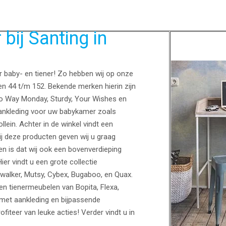
bij Santing in
or baby- en tiener! Zo hebben wij op onze
en 44 t/m 152. Bekende merken hierin zijn
No Way Monday, Sturdy, Your Wishes en
ankleding voor uw babykamer zoals
lein. Achter in de winkel vindt een
ij deze producten geven wij u graag
n is dat wij ook een bovenverdieping
Hier vindt u een grote collectie
walker, Mutsy, Cybex, Bugaboo, en Quax.
 tienermeubelen van Bopita, Flexa,
met aankleding en bijpassende
iteer van leuke acties! Verder vindt u in