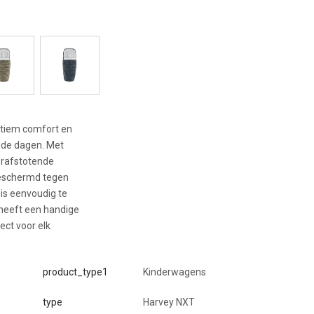
ltiem comfort en
oude dagen. Met
erafstotende
 beschermd tegen
is eenvoudig te
 heeft een handige
ect voor elk
product_type1
Kinderwagens
type
Harvey NXT