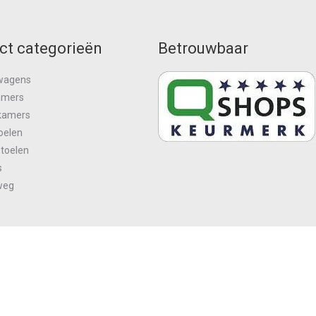
ct categorieën
Betrouwbaar
wagens
amers
kamers
oelen
stoelen
s
weg
n