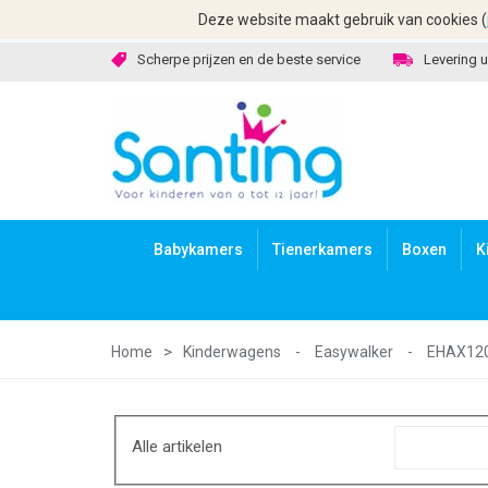
Deze website maakt gebruik van cookies (
Scherpe prijzen en de beste service
Levering u
Babykamers
Tienerkamers
Boxen
K
Home
Kinderwagens
-
Easywalker
-
EHAX120
Alle artikelen