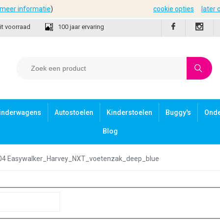
meer informatie
)
cookie opties
later
it voorraad
100 jaar ervaring
inderwagens
Autostoelen
Kinderstoelen
Buggy's
Ond
Blog
4 Easywalker_Harvey_NXT_voetenzak_deep_blue