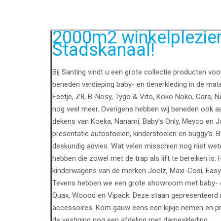
2000m2 winkelplezier 
Stadskanaal!
Bij Santing vindt u een grote collectie producten vo
beneden verdieping baby- en tienerkleding in de mat
Feetje, Z8, B-Nosy, Tygo & Vito, Koko Noko, Cars, 
nog veel meer. Overigens hebben wij beneden ook a
dekens van Koeka, Nanami, Baby’s Only, Meyco en Jol
presentatie autostoelen, kinderstoelen en buggy’s. B
deskundig advies. Wat velen misschien nog niet wete
hebben die zowel met de trap als lift te bereiken is. 
kinderwagens van de merken Joolz, Maxi-Cosi, Easy
Tevens hebben we een grote showroom met baby- en
Quax, Woood en Vipack. Deze staan gepresenteerd 
accessoires. Kom gauw eens een kijkje nemen en prof
de vestiging nog een afdeling met dameskleding.