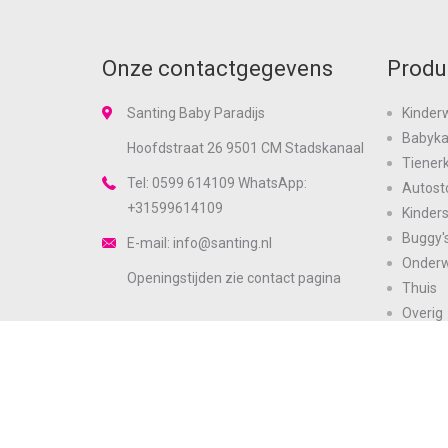
Onze contactgegevens
Produ
Santing Baby Paradijs
Kinder
Babyk
Hoofdstraat 26 9501 CM Stadskanaal
Tiener
Tel: 0599 614109 WhatsApp:
Autost
+31599614109
Kinder
Buggy'
E-mail: info@santing.nl
Onder
Openingstijden zie
contact
pagina
Thuis
Overig
Zie ook onze andere sites
Merke
Sale
https://www.santingmode.nl
https://www.santingbodyfashion.nl