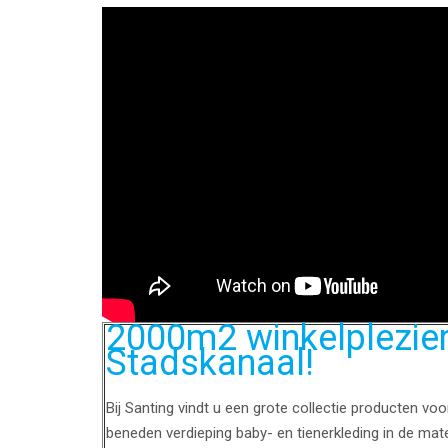
2000m2 winkelplezier 
Stadskanaal!
Bij Santing vindt u een grote collectie producten vo
beneden verdieping baby- en tienerkleding in de mat