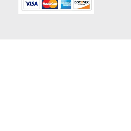
map
Verzending/levertijd
Ruilen en retourneren