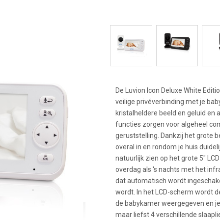
De Luvion Icon Deluxe White Editio
veilige privéverbinding met je bab
kristalheldere beeld en geluid en 
functies zorgen voor algeheel co
geruststelling. Dankzij het grote b
overal in en rondom je huis duidel
natuurlijk zien op het grote 5" L
overdag als 's nachts met het inf
dat automatisch wordt ingeschake
wordt. In het LCD-scherm wordt d
de babykamer weergegeven en je 
maar liefst 4 verschillende slaapli