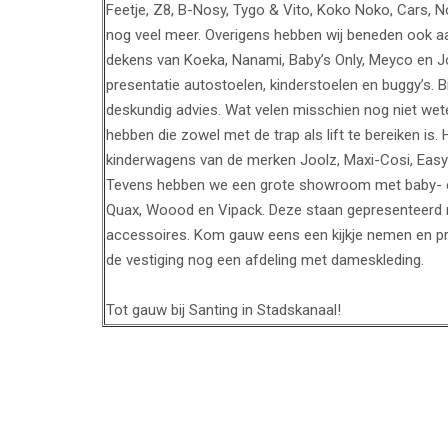
Feetje, Z8, B-Nosy, Tygo & Vito, Koko Noko, Cars, 
nog veel meer. Overigens hebben wij beneden ook a
dekens van Koeka, Nanami, Baby’s Only, Meyco en Jol
presentatie autostoelen, kinderstoelen en buggy’s. B
deskundig advies. Wat velen misschien nog niet wete
hebben die zowel met de trap als lift te bereiken is. 
kinderwagens van de merken Joolz, Maxi-Cosi, Easy
Tevens hebben we een grote showroom met baby- en
Quax, Woood en Vipack. Deze staan gepresenteerd 
accessoires. Kom gauw eens een kijkje nemen en prof
de vestiging nog een afdeling met dameskleding.
Tot gauw bij Santing in Stadskanaal!