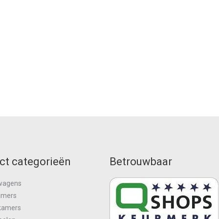
ct categorieën
Betrouwbaar
wagens
amers
kamers