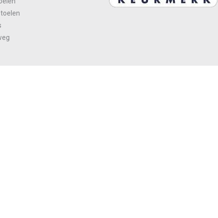
oelen
stoelen
s
weg
n
Over
 van sociale media-functies en het
tenties.
Home
Algemene voorwaarden
Contact
Site
dia-,
 site gebruikt. Zij kunnen deze informatie
 verzameld door uw gebruik van hun