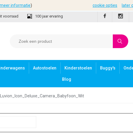
meer informatie
)
cookie opties
later
it voorraad
100 jaar ervaring
inderwagens
Autostoelen
Kinderstoelen
Buggy's
Ond
Blog
e Luvion_Icon_Deluxe_Camera_Babyfoon_Wit