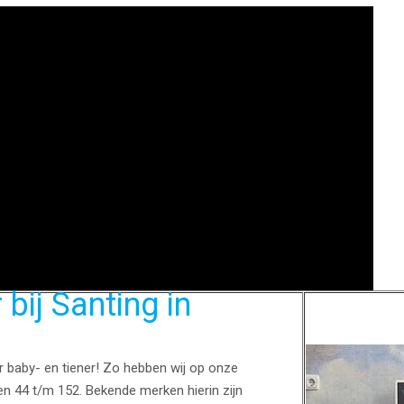
bij Santing in
or baby- en tiener! Zo hebben wij op onze
en 44 t/m 152. Bekende merken hierin zijn