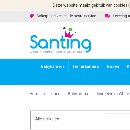
Deze website maakt gebruik van cookies (
Scherpe prijzen en de beste service
Levering u
Babykamers
Tienerkamers
Boxen
K
Home
Thuis
-
Babyfoons
-
Icon Deluxe Whit
Alle artikelen