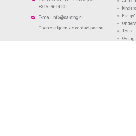
Autost
+31599614109
Kinder
Buggy'
E-mail: info@santing.nl
Onder
Openingstijden zie
contact
pagina
Thuis
Overig
Zie ook onze andere sites
Merke
Sale
https://www.santingmode.nl
https://www.santingbodyfashion.nl
×
Cookies toestaan Opties
Toestemming
Details
Op deze website worden cookies gebruikt
Cookies worden door ons gebruikt voor verkeersanalyse, het aanbieden
personaliseren van informatie en adver
© Santing 2026
Daarnaast verlenen we onze sociale me
advertentie- en analysepartners toegang tot informatie over hoe u onze
gebruiken in combinatie met andere gegevens die zij mogelijk hebben
diensten of die u hen hebt verstrekt.
Noodzakelijk