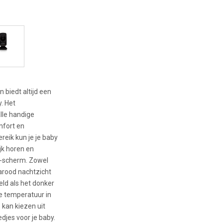
n biedt altijd een
y. Het
alle handige
mfort en
ereik kun je je baby
ijk horen en
CD-scherm. Zowel
rarood nachtzicht
ld als het donker
e temperatuur in
kan kiezen uit
edjes voor je baby.