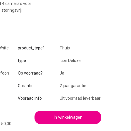
ot 4 camera's voor
 storingsvrij
White
product_type1
Thuis
type
Icon Deluxe
foon
Op voorraad?
Ja
Garantie
2 jaar garantie
Vooraad info
Uit voorraad leverbaar
In winkelwagen
€ 50,00