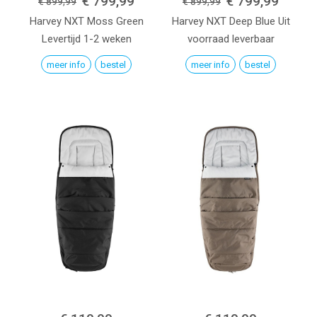
€ 799,99
€ 799,99
€ 899,99
€ 899,99
Harvey NXT
Moss Green
Harvey NXT
Deep Blue
Uit
Levertijd 1-2 weken
voorraad leverbaar
meer info
bestel
meer info
bestel